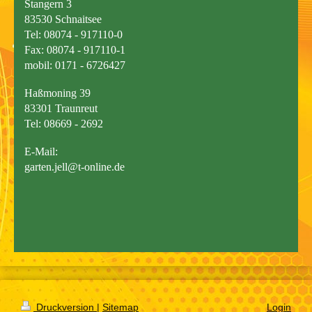
Stangern 3
83530 Schnaitsee
Tel: 08074 - 917110-0
Fax: 08074 - 917110-1
mobil: 0171 - 6726427
Haßmoning 39
83301 Traunreut
Tel: 08669 - 2692
E-Mail:
garten.jell@t-online.de
Druckversion
|
Sitemap
Login