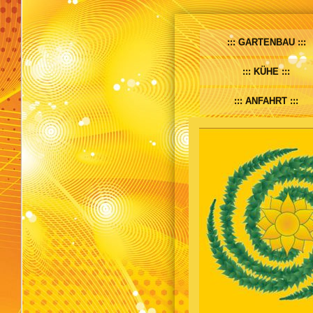
GARTENBAU
KÜHE
ANFAHRT