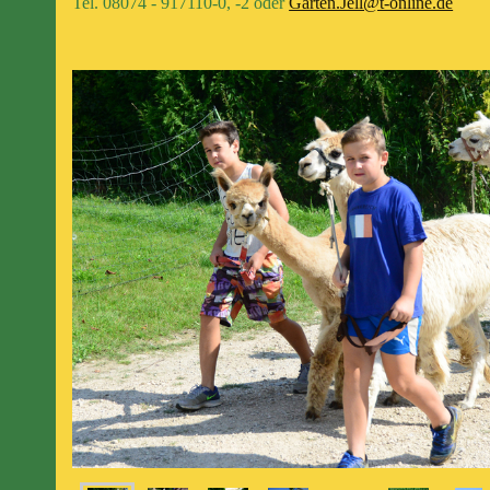
Tel. 08074 - 917110-0, -2 oder
Garten.Jell@t-online.de