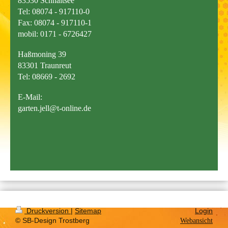
83530 Schnaitsee
Tel: 08074 - 917110-0
Fax: 08074 - 917110-1
mobil: 0171 - 6726427
Haßmoning 39
83301 Traunreut
Tel: 08669 - 2692
E-Mail:
garten.jell@t-online.de
Druckversion
|
Sitemap
Login
© SB-Design Trostberg
Webansicht